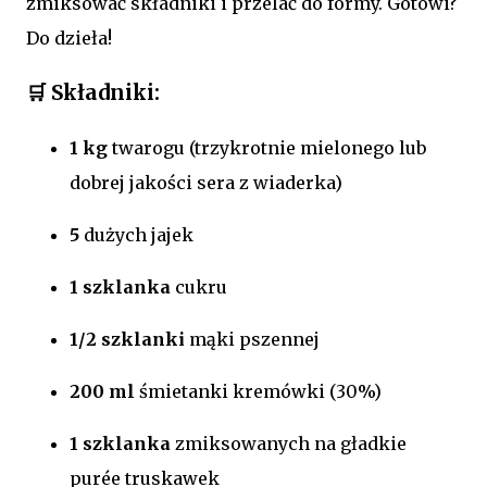
zmiksować składniki i przelać do formy. Gotowi?
Do dzieła!
🛒 Składniki:
1 kg
twarogu (trzykrotnie mielonego lub
dobrej jakości sera z wiaderka)
5
dużych jajek
1 szklanka
cukru
1/2 szklanki
mąki pszennej
200 ml
śmietanki kremówki (30%)
1 szklanka
zmiksowanych na gładkie
purée truskawek