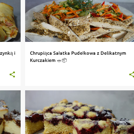
zynką i
Chrupiąca Sałatka Pudełkowa z Delikatnym
Kurczakiem 🥗📦