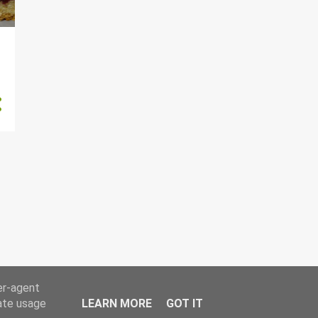
er-agent
rate usage
LEARN MORE
GOT IT