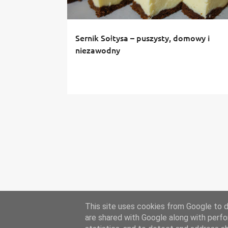
Sernik Sołtysa – puszysty, domowy i
niezawodny
This site uses cookies from Google to de
are shared with Google along with perfo