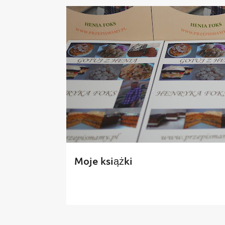
o
s
t
y
Moje książki