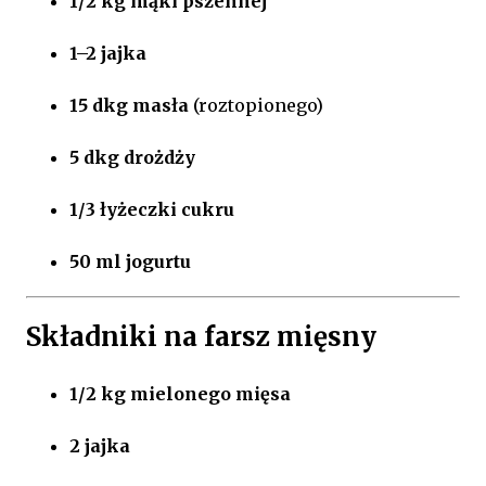
1/2 kg mąki pszennej
1–2 jajka
15 dkg masła
(roztopionego)
5 dkg drożdży
1/3 łyżeczki cukru
50 ml jogurtu
Składniki na farsz mięsny
1/2 kg mielonego mięsa
2 jajka