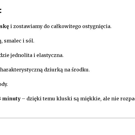
:
askę
i zostawiamy do całkowitego ostygnięcia.
 smalec i sól.
ędzie jednolita i elastyczna.
charakterystyczną dziurką na środku.
ody.
3 minuty
– dzięki temu kluski są miękkie, ale nie rozpa