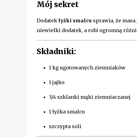
Mój sekret
Dodatek
łyżki smalcu
sprawia, że masa 
niewielki dodatek, a robi ogromną różni
Składniki:
1 kg ugotowanych ziemniaków
1 jajko
3/4 szklanki mąki ziemniaczanej
1 łyżka smalcu
szczypta soli