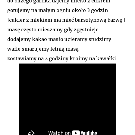
do dużego garnka dajemy mleko z cukrem
gotujemy na małym ogniu około 3 godzin
[cukier z mlekiem ma mieć bursztynową barwę ]
masę często mieszamy gdy zgęstnieje
dodajemy kakao masło ucieramy studzimy
wafle smarujemy letnią masą
zostawiamy na 2 godziny kroimy na kawałki