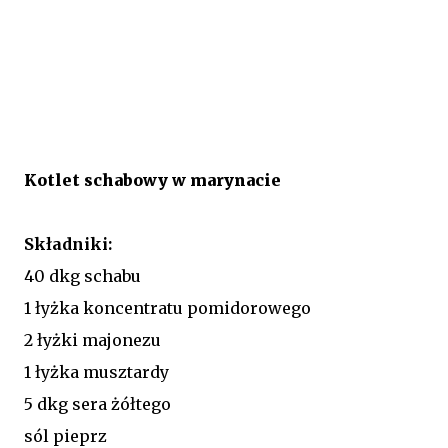
Kotlet schabowy w marynacie
Składniki:
40 dkg schabu
1 łyżka koncentratu pomidorowego
2 łyżki majonezu
1 łyżka musztardy
5 dkg sera żółtego
sól pieprz