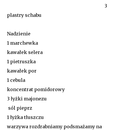
3
plastry schabu
Nadzienie
1 marchewka
kawałek selera
1 pietruszka
kawałek por
1 cebula
koncentrat pomidorowy
3 łyżki majonezu
sól pieprz
1 łyżka tłuszczu
warzywa rozdrabniamy podsmażamy na