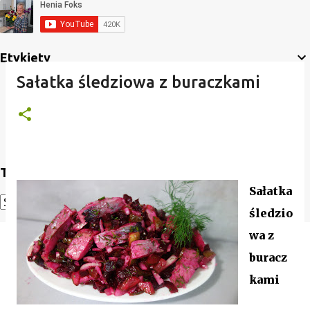
Etykiety
Sałatka śledziowa z buraczkami
Translate
Sałatka
śledzio
Powered by
Translate
wa z
buracz
kami