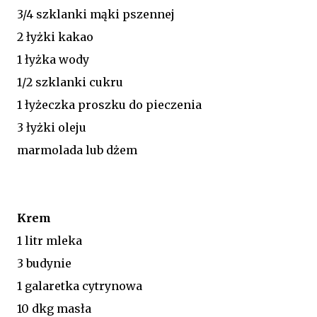
3/4 szklanki mąki pszennej
2 łyżki kakao
1 łyżka wody
1/2 szklanki cukru
1 łyżeczka proszku do pieczenia
3 łyżki oleju
marmolada lub dżem
Krem
1 litr mleka
3 budynie
1 galaretka cytrynowa
10 dkg masła