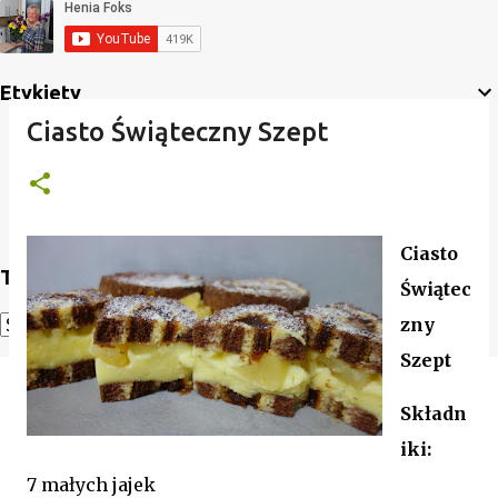
Etykiety
Ciasto Świąteczny Szept
Ciasto
Translate
Świątec
zny
Powered by
Translate
Szept
Skł
adn
iki:
7 małych jajek