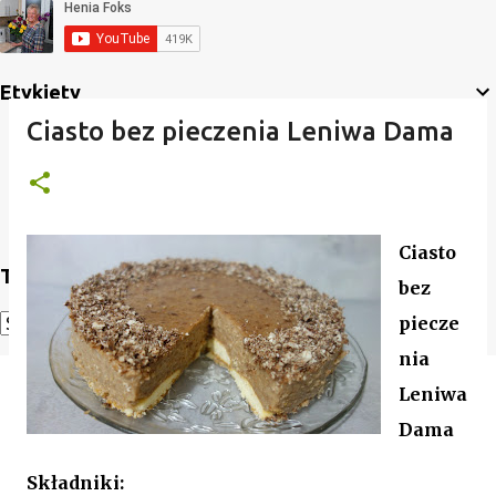
Etykiety
Ciasto bez pieczenia Leniwa Dama
Ciasto
Translate
bez
piecze
Powered by
Translate
nia
Leniwa
Dama
Składniki: