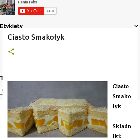
Etykiety
Ciasto Smakołyk
Translate
Ciasto
Smako
Powered by
Translate
łyk
Składn
iki: