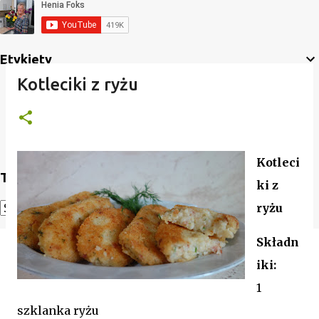
Etykiety
Kotleciki z ryżu
Kotleci
Translate
ki z
ryżu
Powered by
Translate
Składn
iki:
1
szklanka ryżu