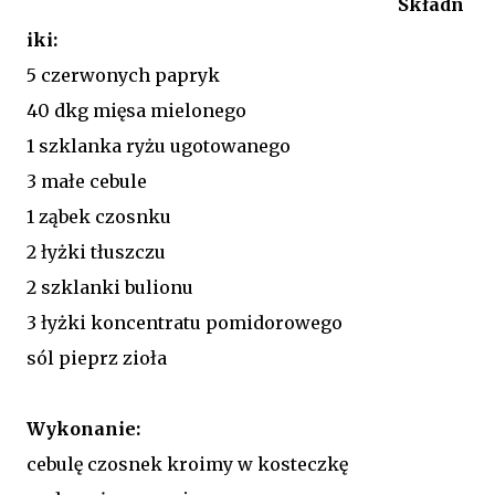
Składn
iki:
5 czerwonych papryk
40 dkg mięsa mielonego
1 szklanka ryżu ugotowanego
3 małe cebule
1 ząbek czosnku
2 łyżki tłuszczu
2 szklanki bulionu
3 łyżki koncentratu pomidorowego
sól pieprz zioła
Wykonanie:
cebulę czosnek kroimy w kosteczkę