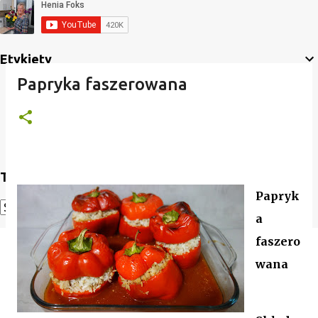
Etykiety
Papryka faszerowana
Translate
Papryk
a
Powered by
Translate
faszero
wana