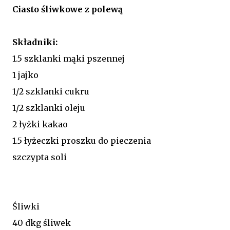
Ciasto śliwkowe z polewą
Składniki:
1.5 szklanki mąki pszennej
1 jajko
1/2 szklanki cukru
1/2 szklanki oleju
2 łyżki kakao
1.5 łyżeczki proszku do pieczenia
szczypta soli
Śliwki
40 dkg śliwek