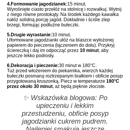
4.
Formowanie jagodzianek:
15 minut.
Wyrośnięte ciasto przełóż na stolnicę i rozwałkuj. Wytnij
z niego równe prostokąty. Na środek każdego kawałka
nałóż solidną porcję jagód. Dokładnie i ściśle zlep
brzegi, formując podłużne bułeczki.
5.
Drugie wyrastanie:
10 minut.
Uformowane jagodzianki ułóż na blaszce wyłożonej
papierem do pieczenia (łączeniem do dołu). Przykryj
ściereczką i daj im odpocząć przez
10 minut
, aby
jeszcze lekko podrosły.
6.
Dekoracja i pieczenie:
30 minut w 180°C.
Tuż przed włożeniem do piekarnika, wierzch każdej
bułeczki posmaruj roztrzepanym białkiem i obficie posyp
przygotowaną kruszonką. Piecz w temperaturze
180°C
przez około 30 minut
, aż będą pięknie złociste.
✨
Wskazówka blogowa:
Po
upieczeniu i lekkim
przestudzeniu, obficie posyp
jagodzianki cukrem pudrem.
Najlepiej smakują jeszcze