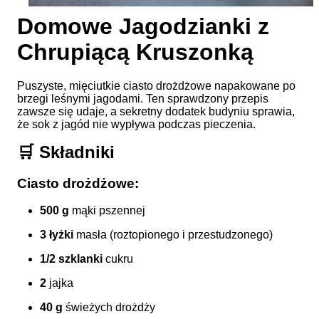
Domowe Jagodzianki z
Chrupiącą Kruszonką
Puszyste, mięciutkie ciasto drożdżowe napakowane po
brzegi leśnymi jagodami. Ten sprawdzony przepis
zawsze się udaje, a sekretny dodatek budyniu sprawia,
że sok z jagód nie wypływa podczas pieczenia.
🛒 Składniki
Ciasto drożdżowe:
500 g
mąki pszennej
3 łyżki
masła (roztopionego i przestudzonego)
1/2 szklanki
cukru
2
jajka
40 g
świeżych drożdży