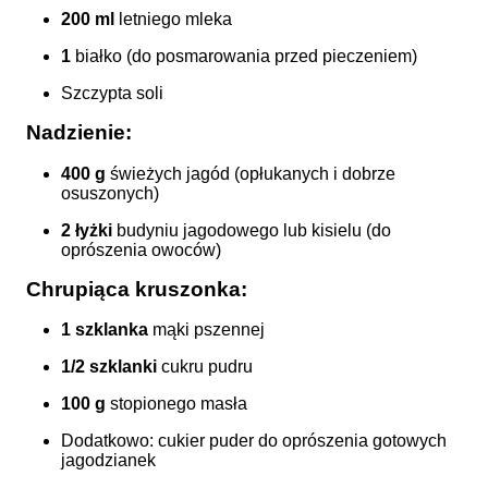
200 ml
letniego mleka
1
białko (do posmarowania przed pieczeniem)
Szczypta soli
Nadzienie:
400 g
świeżych jagód (opłukanych i dobrze
osuszonych)
2 łyżki
budyniu jagodowego lub kisielu (do
oprószenia owoców)
Chrupiąca kruszonka:
1 szklanka
mąki pszennej
1/2 szklanki
cukru pudru
100 g
stopionego masła
Dodatkowo: cukier puder do oprószenia gotowych
jagodzianek