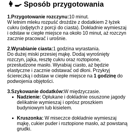
👩‍🍳 Sposób przygotowania
1.
Przygotowanie rozczynu:
10 minut.
W letnim mleku rozpuść drożdże z dodatkiem 2 łyżek
cukru (odjętych z porcji do ciasta). Dokładnie wymieszaj
i odstaw w ciepłe miejsce na około 10 minut, aż rozczyn
zacznie pracować i urośnie.
2.
Wyrabianie ciasta:
1 godzina wyrastania.
Do dużej miski przesiej mąkę. Dodaj wyrośnięty
rozczyn, jajka, resztę cukru oraz roztopione,
przestudzone masło. Wyrabiaj ciasto, aż będzie
elastyczne i zacznie odstawać od dłoni. Przykryj
ściereczką i odstaw w ciepłe miejsce na
1 godzinę
do
podwojenia objętości.
3.
Szykowanie dodatków:
W międzyczasie.
Nadzienie:
Opłukane i dokładnie osuszone jagody
delikatnie wymieszaj i oprósz proszkiem
budyniowym lub kisielem.
Kruszonka:
W miseczce dokładnie wymieszaj
mąkę, cukier puder i roztopione masło, aż powstaną
grudki.