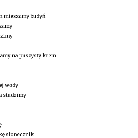
ym mieszamy budyń
szamy
dzimy
ramy na puszysty krem
cej wody
a studzimy
ę
ę słonecznik