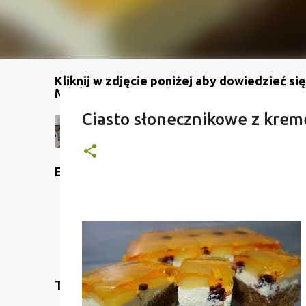
Kliknij w zdjęcie poniżej aby dowiedzieć się
Mój kanał na YouTube
Ciasto słonecznikowe z kre
Etykiety
Translate