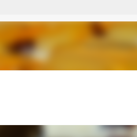
Przejdź do głównej zawartości