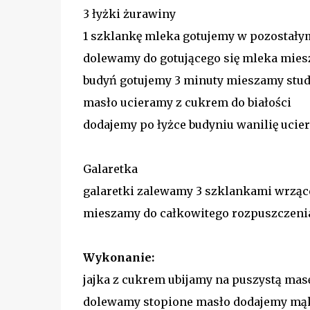
3 łyżki żurawiny
1 szklankę mleka gotujemy w pozostał
dolewamy do gotującego się mleka mie
budyń gotujemy 3 minuty mieszamy stu
masło ucieramy z cukrem do białości
dodajemy po łyżce budyniu wanilię ucie
Galaretka
galaretki zalewamy 3 szklankami wrzą
mieszamy do całkowitego rozpuszczeni
Wykonanie:
jajka z cukrem ubijamy na puszystą mas
dolewamy stopione masło dodajemy mąk