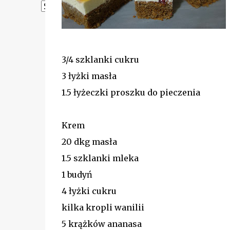
Powered by
Translate
3/4 szklanki cukru
3 łyżki masła
1.5 łyżeczki proszku do pieczenia
Krem
20 dkg masła
1.5 szklanki mleka
1 budyń
4 łyżki cukru
kilka kropli wanilii
5 krążków ananasa