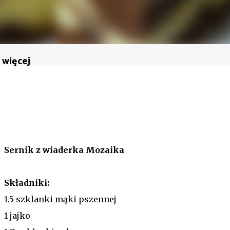
 więcej
Sernik z wiaderka Mozaika
Składniki:
1.5 szklanki mąki pszennej
1 jajko