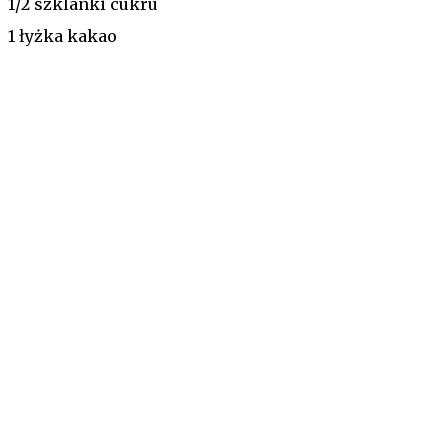
1/2 szklanki cukru
1 łyżka kakao