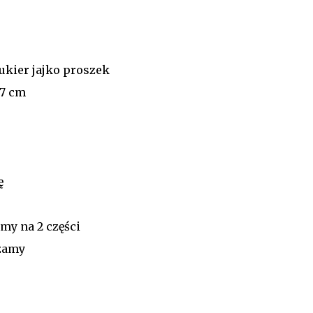
ukier jajko proszek
27 cm
ę
my na 2 części
zamy
ą