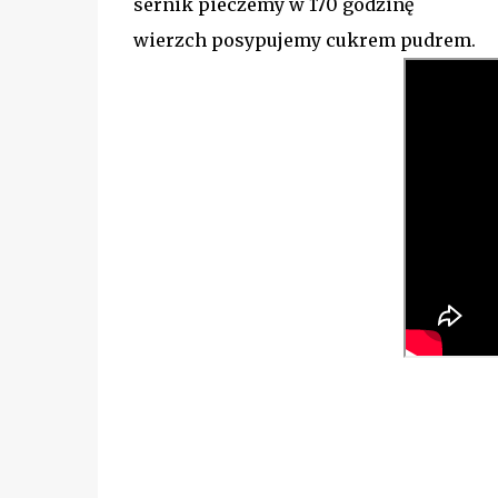
sernik pieczemy w 170 godzinę
wierzch posypujemy cukrem pudrem.