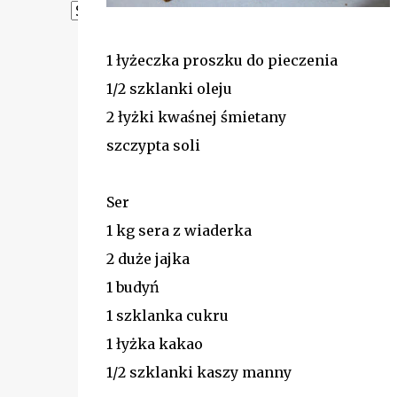
Powered by
Translate
1 łyżeczka proszku do pieczenia
1/2 szklanki oleju
2 łyżki kwaśnej śmietany
szczypta soli
Ser
1 kg sera z wiaderka
2 duże jajka
1 budyń
1 szklanka cukru
1 łyżka kakao
1/2 szklanki kaszy manny