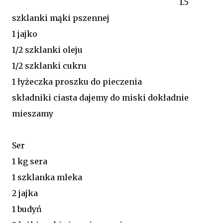
1.5
szklanki mąki pszennej
1 jajko
1/2 szklanki oleju
1/2 szklanki cukru
1 łyżeczka proszku do pieczenia
składniki ciasta dajemy do miski dokładnie
mieszamy
Ser
1 kg sera
1 szklanka mleka
2 jajka
1 budyń