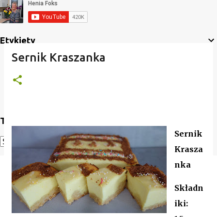
Etykiety
Sernik Kraszanka
Translate
Sernik
Krasza
Powered by
Translate
nka
Składn
iki: