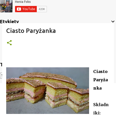
Etykiety
Ciasto Paryżanka
Translate
Ciasto
Paryża
Powered by
Translate
nka
Składn
iki: