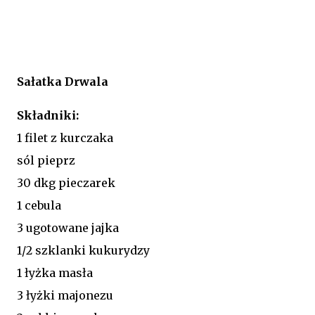
Sałatka Drwala
Składniki:
1 filet z kurczaka
sól pieprz
30 dkg pieczarek
1 cebula
3 ugotowane jajka
1/2 szklanki kukurydzy
1 łyżka masła
3 łyżki majonezu