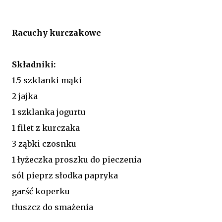
Racuchy kurczakowe
Składniki:
1.5 szklanki mąki
2 jajka
1 szklanka jogurtu
1 filet z kurczaka
3 ząbki czosnku
1 łyżeczka proszku do pieczenia
sól pieprz słodka papryka
garść koperku
tłuszcz do smażenia