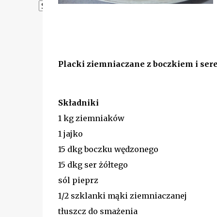
Powered by
Translate
Placki ziemniaczane z boczkiem i se
Składniki
1 kg ziemniaków
1 jajko
15 dkg boczku wędzonego
15 dkg ser żółtego
sól pieprz
1/2 szklanki mąki ziemniaczanej
tłuszcz do smażenia