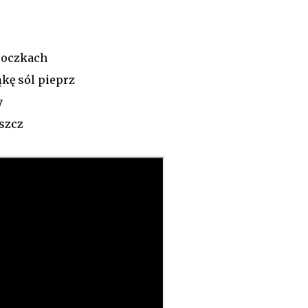
 oczkach
kę sól pieprz
y
uszcz