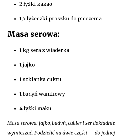
2 łyżki kakao
1,5 łyżeczki proszku do pieczenia
Masa serowa:
1 kg sera z wiaderka
1 jajko
1 szklanka cukru
1 budyń waniliowy
4 łyżki maku
Masa serowa: jajko, budyń, cukier i ser dokładnie
wymieszać. Podzielić na dwie części — do jednej