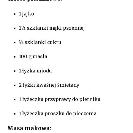
1 jajko
1½ szklanki mąki pszennej
½ szklanki cukru
100 g masła
1 łyżka miodu
2 łyżki kwaśnej śmietany
1 łyżeczka przyprawy do piernika
1 łyżeczka proszku do pieczenia
Masa makowa: