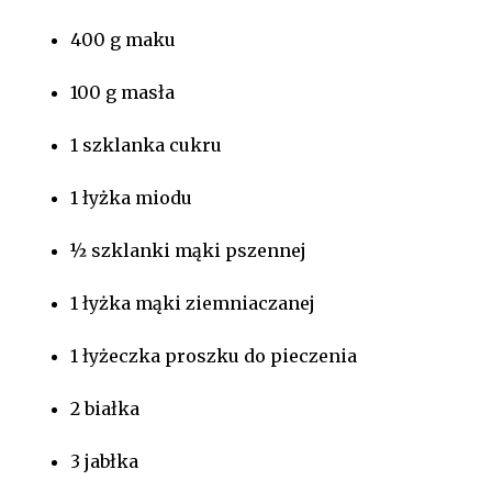
400 g maku
100 g masła
1 szklanka cukru
1 łyżka miodu
½ szklanki mąki pszennej
1 łyżka mąki ziemniaczanej
1 łyżeczka proszku do pieczenia
2 białka
3 jabłka