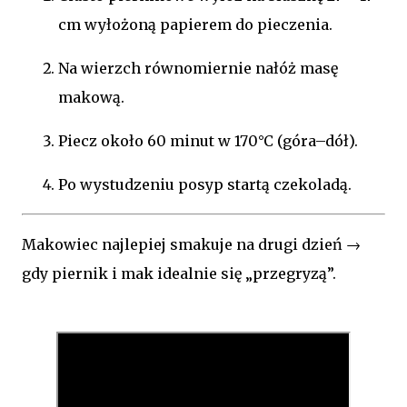
cm wyłożoną papierem do pieczenia.
Na wierzch równomiernie nałóż masę
makową.
Piecz około 60 minut w 170°C (góra–dół).
Po wystudzeniu posyp startą czekoladą.
Makowiec najlepiej smakuje na drugi dzień →
gdy piernik i mak idealnie się „przegryzą”.