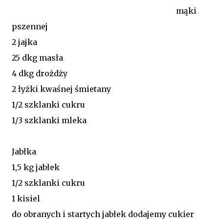
mąki
pszennej
2 jajka
25 dkg masła
4 dkg drożdży
2 łyżki kwaśnej śmietany
1/2 szklanki cukru
1/3 szklanki mleka
Jabłka
1,5 kg jabłek
1/2 szklanki cukru
1 kisiel
do obranych i startych jabłek dodajemy cukier