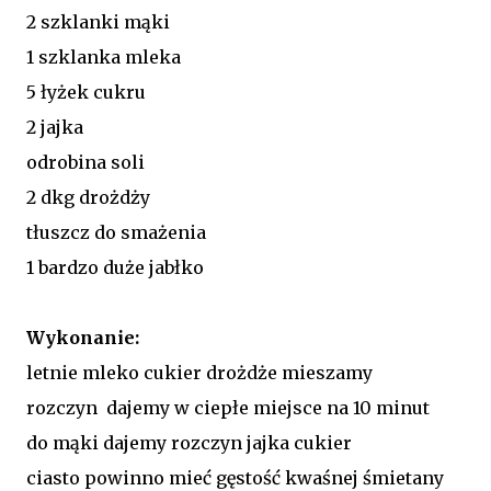
2 szklanki mąki
1 szklanka mleka
5 łyżek cukru
2 jajka
odrobina soli
2 dkg drożdży
tłuszcz do smażenia
1 bardzo duże jabłko
Wykonanie:
letnie mleko cukier drożdże mieszamy
rozczyn dajemy w ciepłe miejsce na 10 minut
do mąki dajemy rozczyn jajka cukier
ciasto powinno mieć gęstość kwaśnej śmietany