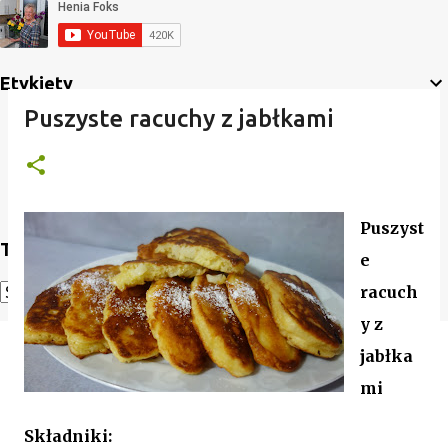
Etykiety
Puszyste racuchy z jabłkami
Puszyst
Translate
e
racuch
Powered by
Translate
y z
jabłka
mi
Składniki: