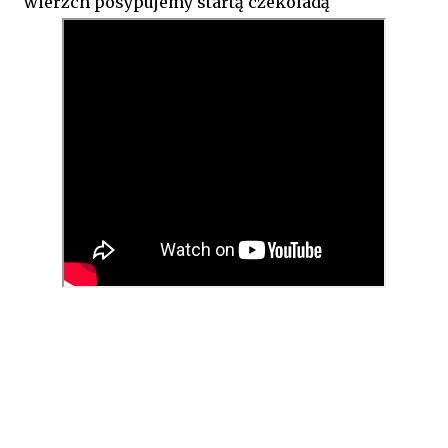
wierzch posypujemy startą czekoladą