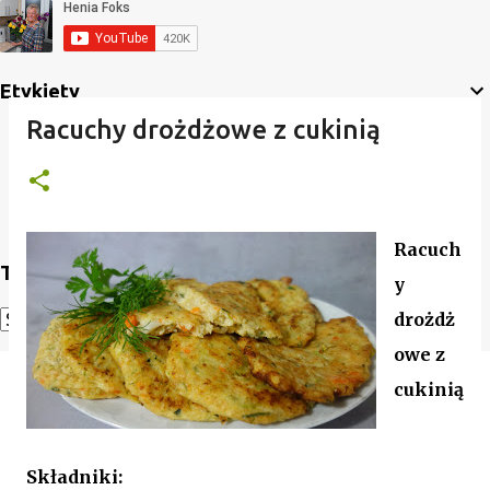
Etykiety
Racuchy drożdżowe z cukinią
Racuch
Translate
y
drożdż
Powered by
Translate
owe z
cukinią
Składniki: