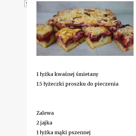
Powered by
Translate
1 łyżka kwaśnej śmietany
1.5 łyżeczki proszku do pieczenia
Zalewa
2 jajka
1 łyżka mąki pszennej