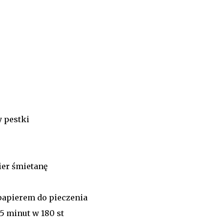
 pestki
ier śmietanę
papierem do pieczenia
5 minut w 180 st