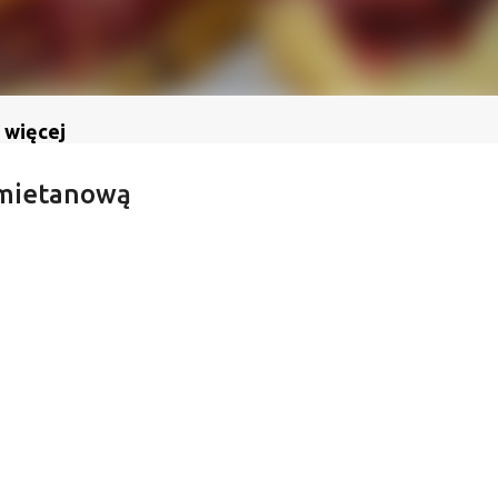
 więcej
 śmietanową