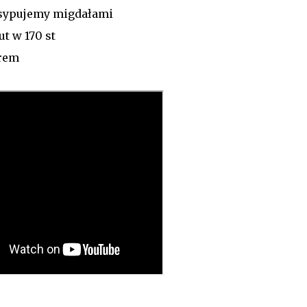
osypujemy migdałami
t w 170 st
drem