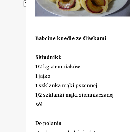
Powered by
Translate
Babcine knedle ze śliwkami
Składniki:
1/2 kg ziemniaków
1 jajko
1 szklanka mąki pszennej
1/2 szklanki mąki ziemniaczanej
sól
Do polania