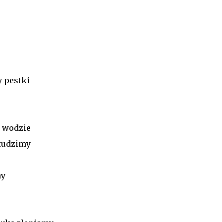
 pestki
j wodzie
studzimy
my