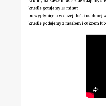
kroimy na kawałki do środka dajemy śl
knedle gotujemy 10 minut
po wypłynięciu w dużej ilości osolonej 
knedle podajemy z masłem i cukrem lu