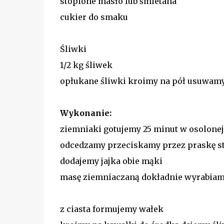
stopione masło lub śmietana
cukier do smaku
Śliwki
1/2 kg śliwek
opłukane śliwki kroimy na pół usuwamy
Wykonanie:
ziemniaki gotujemy 25 minut w osolone
odcedzamy przeciskamy przez praskę 
dodajemy jajka obie mąki
masę ziemniaczaną dokładnie wyrabia
z ciasta formujemy wałek