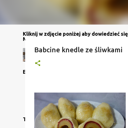
Kliknij w zdjęcie poniżej aby dowiedzieć się
Mój kanał na YouTube
Babcine knedle ze śliwkami
Etykiety
Translate