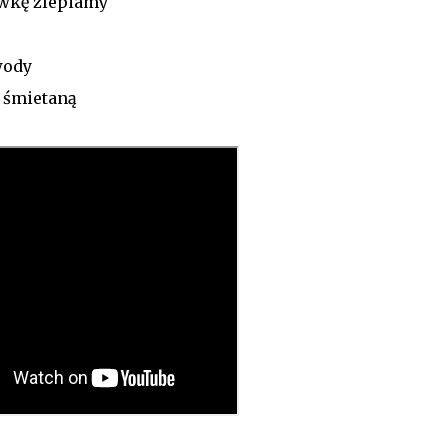
iwkę zlepiamy
wody
b śmietaną