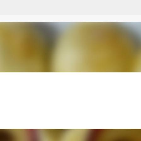
Przejdź do głównej zawartości