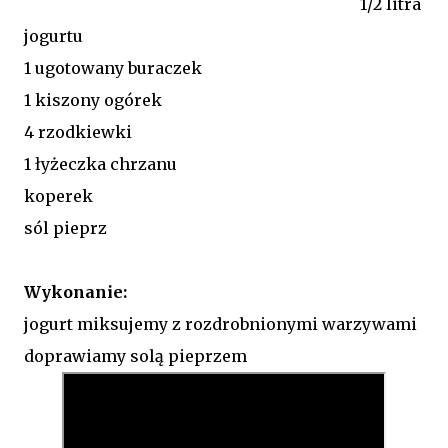
1/2 litra
jogurtu
1 ugotowany buraczek
1 kiszony ogórek
4 rzodkiewki
1 łyżeczka chrzanu
koperek
sól pieprz
Wykonanie:
jogurt miksujemy z rozdrobnionymi warzywami
doprawiamy solą pieprzem