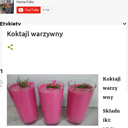
Etykiety
Koktajl warzywny
Translate
Koktajl
warzy
Powered by
Translate
wny
Składn
iki: