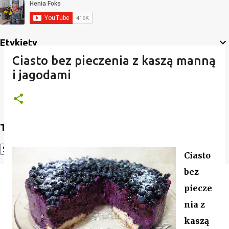
Etykiety
Ciasto bez pieczenia z kaszą manną
i jagodami
Translate
Ciasto
Powered by
Translate
bez
piecze
nia z
kaszą