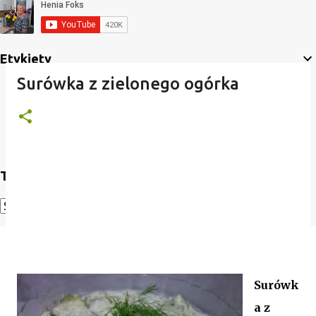
Etykiety
Surówka z zielonego ogórka
Translate
Powered by
Translate
Surówk
a z