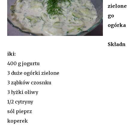
zielone
go
ogórka
Składn
iki:
400 g jogurtu
3 duże ogórki zielone
3 ząbków czosnku
3 łyżki oliwy
1/2 cytryny
sól pieprz
koperek