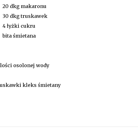
20 dkg makaronu
30 dkg truskawek
4 łyżki cukru
bita śmietana
lości osolonej wody
ruskawki kleks śmietany