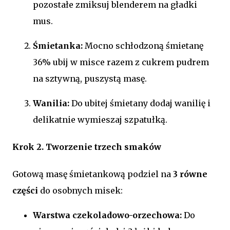
pozostałe zmiksuj blenderem na gładki
mus.
Śmietanka:
Mocno schłodzoną śmietanę
36% ubij w misce razem z cukrem pudrem
na sztywną, puszystą masę.
Wanilia:
Do ubitej śmietany dodaj wanilię i
delikatnie wymieszaj szpatułką.
Krok 2. Tworzenie trzech smaków
Gotową masę śmietankową podziel na
3 równe
części
do osobnych misek:
Warstwa czekoladowo-orzechowa:
Do