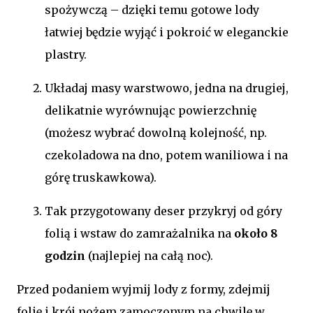
spożywczą – dzięki temu gotowe lody
łatwiej będzie wyjąć i pokroić w eleganckie
plastry.
Układaj masy warstwowo, jedna na drugiej,
delikatnie wyrównując powierzchnię
(możesz wybrać dowolną kolejność, np.
czekoladowa na dno, potem waniliowa i na
górę truskawkowa).
Tak przygotowany deser przykryj od góry
folią i wstaw do zamrażalnika na
około 8
godzin
(najlepiej na całą noc).
Przed podaniem wyjmij lody z formy, zdejmij
folię i krój nożem zamoczonym na chwilę w