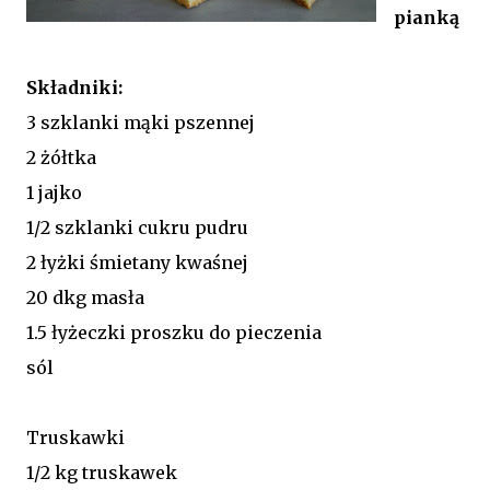
pianką
Składniki:
3 szklanki mąki pszennej
2 żółtka
1 jajko
1/2 szklanki cukru pudru
2 łyżki śmietany kwaśnej
20 dkg masła
1.5 łyżeczki proszku do pieczenia
sól
Truskawki
1/2 kg truskawek