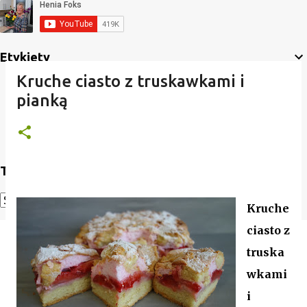
Etykiety
Kruche ciasto z truskawkami i
pianką
Translate
Kruche
Powered by
Translate
ciasto z
truska
wkami
i