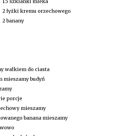
1.5 szklanki mleka
2 łyżki kremu orzechowego
2 banany
y wałkiem do ciasta
ym mieszamy budyń
szamy
ie porcje
rzechowy mieszamy
ksowanego banana mieszamy
twowo