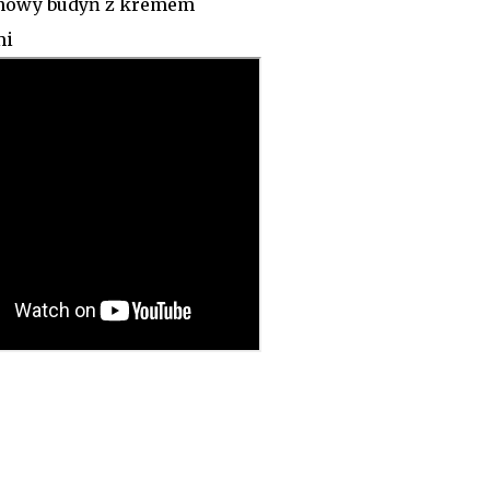
anowy budyń z kremem
mi