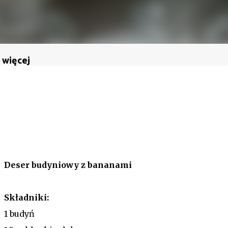
 więcej
Deser budyniowy z bananami
Składniki:
1 budyń