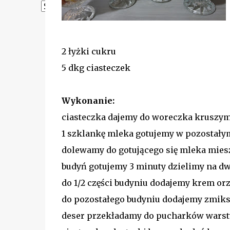
Powered by
Translate
2 łyżki cukru
5 dkg ciasteczek
Wykonanie:
ciasteczka dajemy do woreczka kruszym
1 szklankę mleka gotujemy w pozostał
dolewamy do gotującego się mleka mie
budyń gotujemy 3 minuty dzielimy na dw
do 1/2 części budyniu dodajemy krem o
do pozostałego budyniu dodajemy zmi
deser przekładamy do pucharków wars