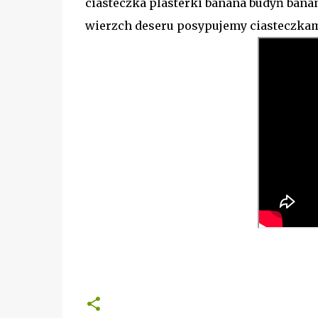
ciasteczka plasterki banana budyń ban
wierzch deseru posypujemy ciasteczka