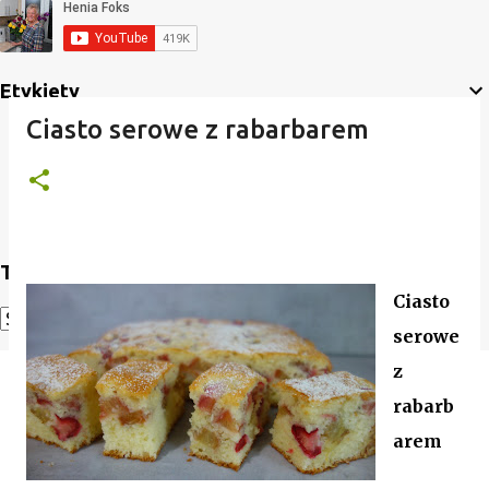
Etykiety
Ciasto serowe z rabarbarem
Translate
Ciasto
serowe
Powered by
Translate
z
rabarb
arem