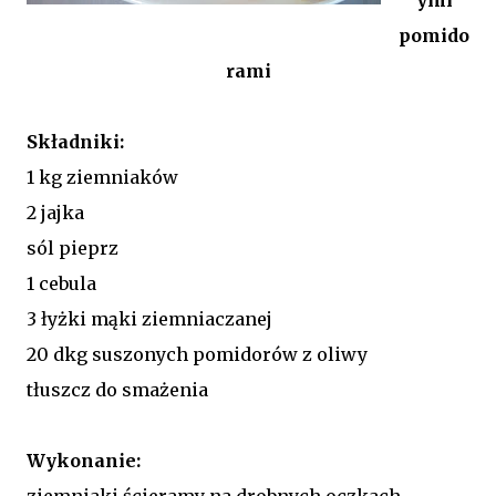
pomido
rami
Składniki:
1 kg ziemniaków
2 jajka
sól pieprz
1 cebula
3 łyżki mąki ziemniaczanej
20 dkg suszonych pomidorów z oliwy
tłuszcz do smażenia
Wykonanie:
ziemniaki ścieramy na drobnych oczkach