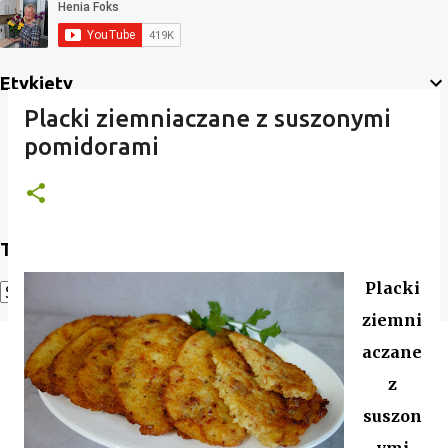
Etykiety
Placki ziemniaczane z suszonymi
pomidorami
Translate
Placki
Powered by
Translate
ziemni
aczane
z
suszon
ymi