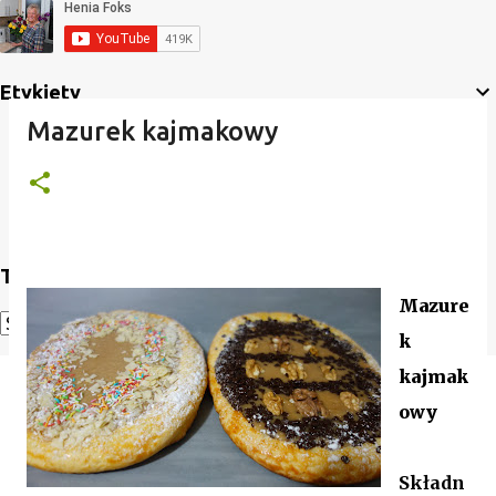
Etykiety
Mazurek kajmakowy
Translate
Mazure
k
Powered by
Translate
kajmak
owy
Składn