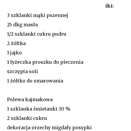
iki:
3 szklanki mąki pszennej
25 dkg masła
1/2 szklanki cukru pudru
2 żółtka
1 jajko
1 łyżeczka proszku do pieczenia
szczypta soli
1 żółtko do smarowania
Polewa kajmakowa
1 szklanka śmietanki 30 %
2 szklanki cukru
dekoracja orzechy migdały posypki