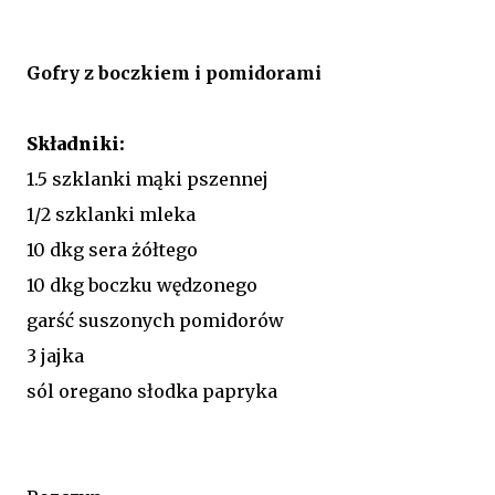
Gofry z boczkiem i pomidorami
Składniki:
1.5 szklanki mąki pszennej
1/2 szklanki mleka
10 dkg sera żółtego
10 dkg boczku wędzonego
garść suszonych pomidorów
3 jajka
sól oregano słodka papryka