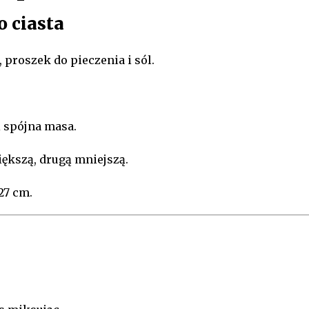
o ciasta
 proszek do pieczenia i sól.
i spójna masa.
większą, drugą mniejszą.
27 cm.