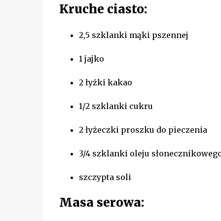
Kruche ciasto:
2,5 szklanki mąki pszennej
1 jajko
2 łyżki kakao
1/2 szklanki cukru
2 łyżeczki proszku do pieczenia
3/4 szklanki oleju słonecznikoweg
szczypta soli
Masa serowa: