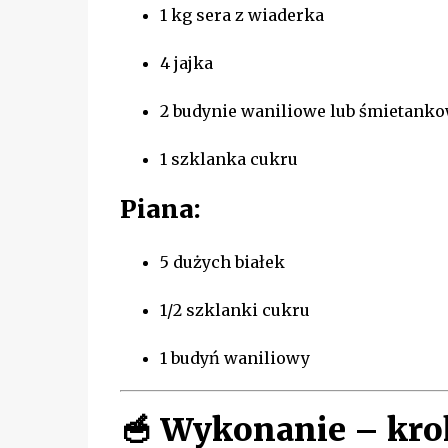
1 kg sera z wiaderka
4 jajka
2 budynie waniliowe lub śmietank
1 szklanka cukru
Piana:
5 dużych białek
1/2 szklanki cukru
1 budyń waniliowy
🥣
Wykonanie – kro