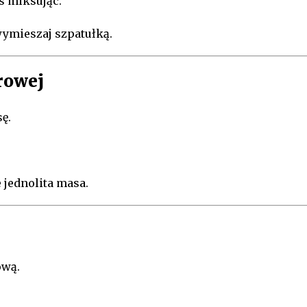
s miksując.
wymieszaj szpatułką.
rowej
ę.
 jednolita masa.
ową.