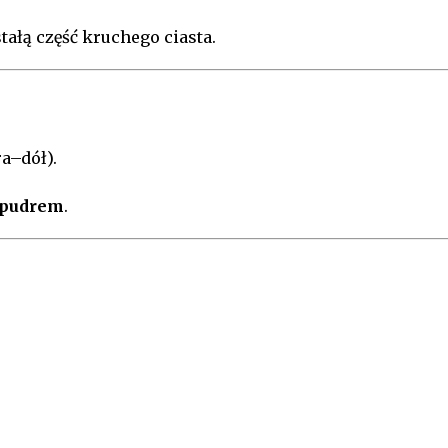
tałą część kruchego ciasta.
a–dół).
 pudrem
.