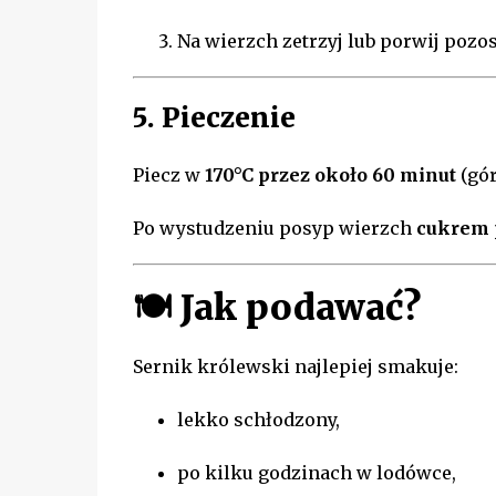
Na wierzch zetrzyj lub porwij pozos
5. Pieczenie
Piecz w
170°C przez około 60 minut
(gór
Po wystudzeniu posyp wierzch
cukrem
🍽️
Jak podawać?
Sernik królewski najlepiej smakuje:
lekko schłodzony,
po kilku godzinach w lodówce,