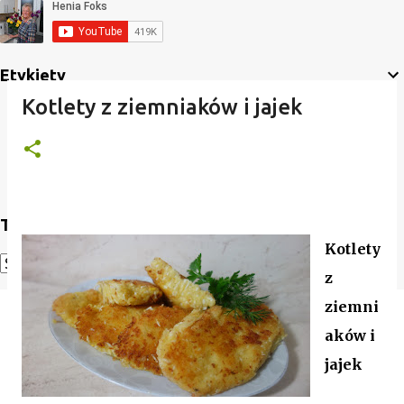
Etykiety
Kotlety z ziemniaków i jajek
Translate
Kotlety
z
Powered by
Translate
ziemni
aków i
jajek