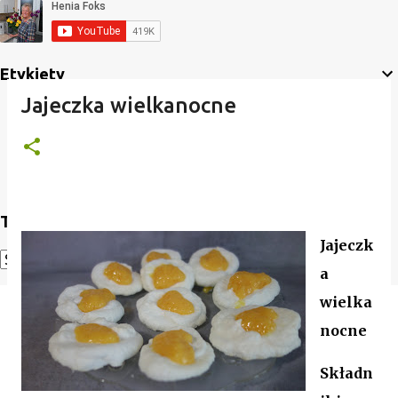
Etykiety
Jajeczka wielkanocne
Translate
Jajeczk
a
Powered by
Translate
wielka
nocne
Składn