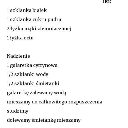
iki:
1 szklanka białek
1 szklanka cukru pudru
2 łyżka mąki ziemniaczanej
1 łyżka octu
Nadzienie
1 galaretka cytrynowa
1/2 szklanki wody
1/2 szklanki śmietanki
galaretkę zalewamy wodą
mieszamy do całkowitego rozpuszczenia
studzimy
dolewamy śmietankę mieszamy