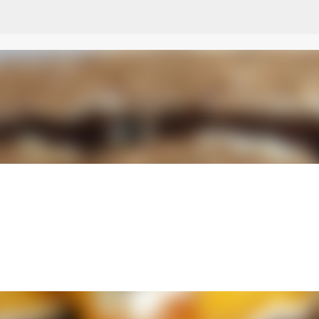
Przejdź do głównej zawartości