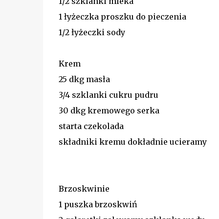
1/2 szklanki mleka
1 łyżeczka proszku do pieczenia
1/2 łyżeczki sody
Krem
25 dkg masła
3/4 szklanki cukru pudru
30 dkg kremowego serka
starta czekolada
składniki kremu dokładnie ucieramy
Brzoskwinie
1 puszka brzoskwiń