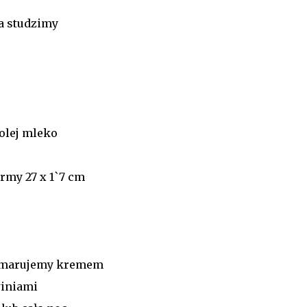
a studzimy
 olej mleko
rmy 27 x 1`7 cm
a smarujemy kremem
winiami