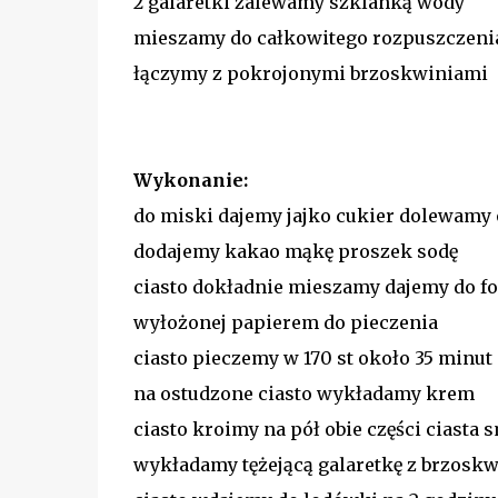
2 galaretki zalewamy szklanką wody
mieszamy do całkowitego rozpuszczeni
łączymy z pokrojonymi brzoskwiniami
Wykonanie:
do miski dajemy jajko cukier dolewamy
dodajemy kakao mąkę proszek sodę
ciasto dokładnie mieszamy dajemy do fo
wyłożonej papierem do pieczenia
ciasto pieczemy w 170 st około 35 minut
na ostudzone ciasto wykładamy krem
ciasto kroimy na pół obie części ciast
wykładamy tężejącą galaretkę z brzosk