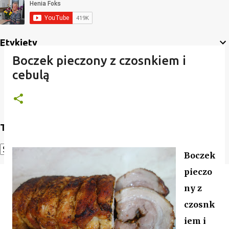
Etykiety
Boczek pieczony z czosnkiem i
cebulą
Translate
Boczek
Powered by
Translate
pieczo
ny z
czosnk
iem i