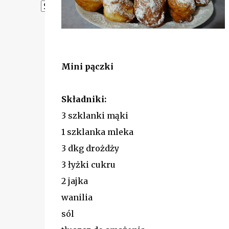
Powered by
Translate
Mini pączki
Składniki:
3 szklanki mąki
1 szklanka mleka
3 dkg drożdży
3 łyżki cukru
2 jajka
wanilia
sól