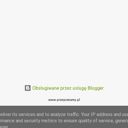
Obsługiwane przez usługę Blogger
www.przepismamy.pl
liver its services and to analyze traffic. Your IP address and us
rmance and security metrics to ensure quality of service, gene
buse.