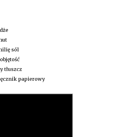
żdże
nut
ilię sól
objętość
y tłuszcz
ręcznik papierowy