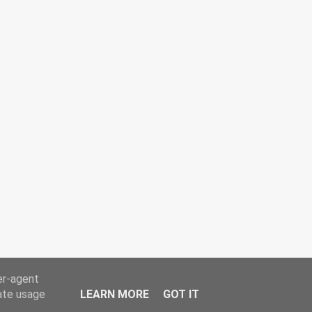
er-agent
rate usage
LEARN MORE
GOT IT