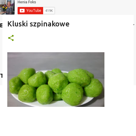
Kluski szpinakowe
Etykiety
Translate