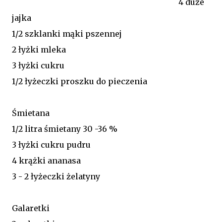
4 duże
jajka
1/2 szklanki mąki pszennej
2 łyżki mleka
3 łyżki cukru
1/2 łyżeczki proszku do pieczenia
Śmietana
1/2 litra śmietany 30 -36 %
3 łyżki cukru pudru
4 krążki ananasa
3 - 2 łyżeczki żelatyny
Galaretki