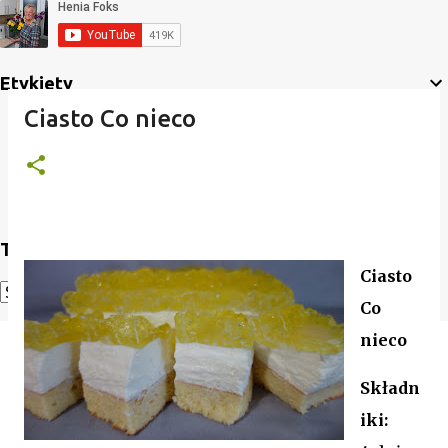
Etykiety
Ciasto Co nieco
Translate
Ciasto
Co
Powered by
Translate
nieco
Składn
iki: