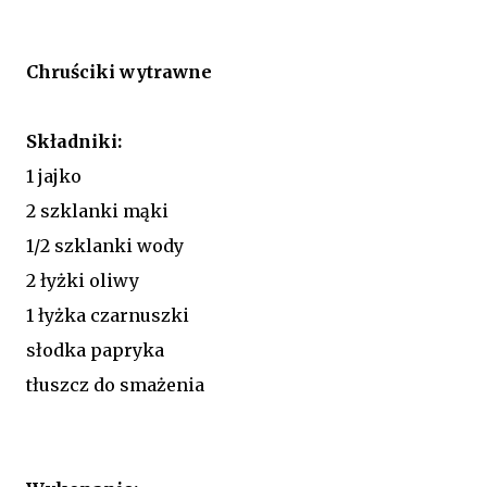
Chruściki wytrawne
Składniki:
1 jajko
2 szklanki mąki
1/2 szklanki wody
2 łyżki oliwy
1 łyżka czarnuszki
słodka papryka
tłuszcz do smażenia